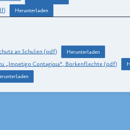
df)
Herunterladen
chutz an Schulen (pdf)
Herunterladen
zu „Impetigo Contagiosa“, Borkenflechte (pdf)
H
erunterladen