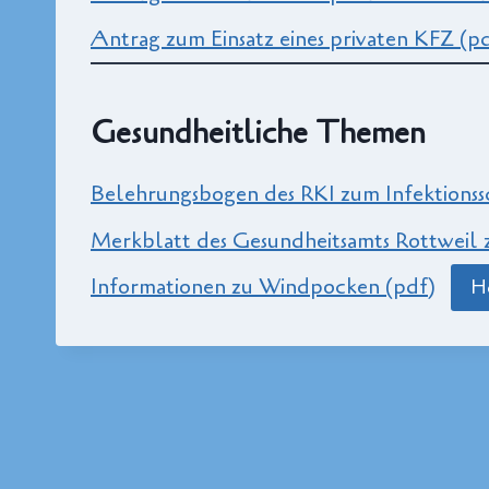
Antrag zum Einsatz eines privaten KFZ (p
Gesundheitliche Themen
Belehrungsbogen des RKI zum Infektionss
Merkblatt des Gesundheitsamts Rottweil 
Informationen zu Windpocken (pdf)
H