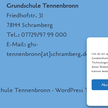
Grundschule Tennenbronn
Friedhofstr. 31
78144 Schramberg
Tel.: 07729/97 99 000
E-Mail: ghs-
tennenbronn[at]schramberg.de
Um dir ein o
Geräteinform
Technologien
dieser Websi
können best
Akz
chule Tennenbronn - WordPress Theme 