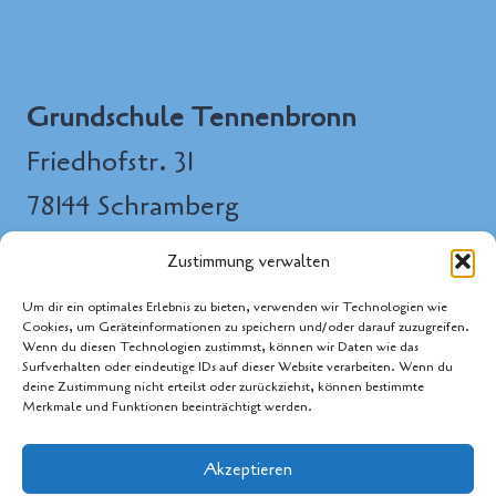
Grundschule Tennenbronn
Friedhofstr. 31
78144 Schramberg
Tel.: 07729/97 99 000
Zustimmung verwalten
E-Mail: ghs-
Um dir ein optimales Erlebnis zu bieten, verwenden wir Technologien wie
Cookies, um Geräteinformationen zu speichern und/oder darauf zuzugreifen.
tennenbronn[at]schramberg.de
Wenn du diesen Technologien zustimmst, können wir Daten wie das
Surfverhalten oder eindeutige IDs auf dieser Website verarbeiten. Wenn du
deine Zustimmung nicht erteilst oder zurückziehst, können bestimmte
Merkmale und Funktionen beeinträchtigt werden.
Akzeptieren