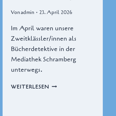
Von
admin
23. April 2026
Im April waren unsere
Zweitklässler/innen als
Bücherdetektive in der
Mediathek Schramberg
unterwegs.
AUSFLUG
WEITERLESEN
DER
KLASSEN
2A