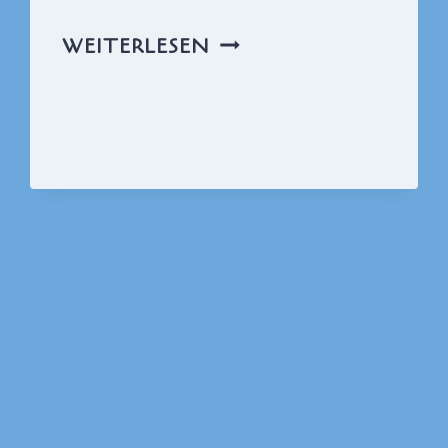
DIE
WEITERLESEN
FASNET
STEHT
VOR
DER
TÜR
…