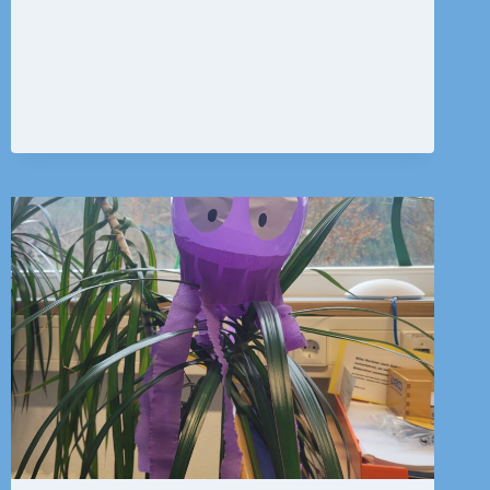
UND
2B
IN
DIE
MEDIATHEK