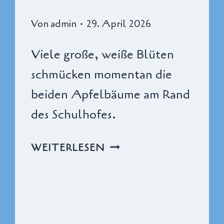
Von
admin
29. April 2026
Viele große, weiße Blüten
schmücken momentan die
beiden Apfelbäume am Rand
des Schulhofes.
APFELBLÜTE
WEITERLESEN
AUF
DEM
SCHULHOF