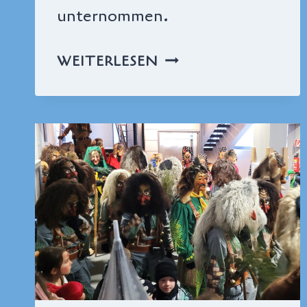
unternommen.
FEUERWEHR,
WEITERLESEN
FAHRRADPRÜFUNG
UND
FRISCHE
LUFT