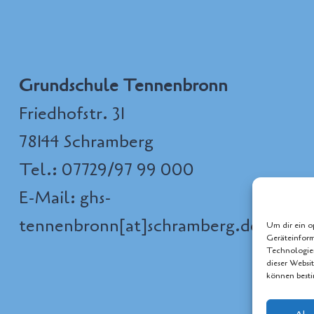
Grundschule Tennenbronn
Friedhofstr. 31
78144 Schramberg
Tel.: 07729/97 99 000
E-Mail: ghs-
tennenbronn[at]schramberg.de
Um dir ein o
Geräteinform
Technologien
dieser Websi
können best