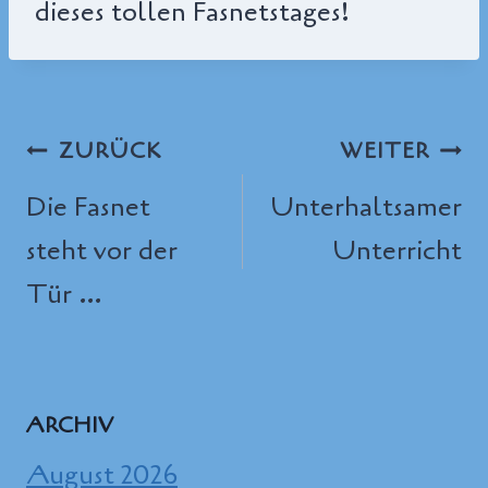
dieses tollen Fasnetstages!
Beitragsnavigation
ZURÜCK
WEITER
Die Fasnet
Unterhaltsamer
steht vor der
Unterricht
Tür …
ARCHIV
August 2026