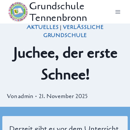
Grundschule
Zum
Tennenbronn
Inhalt
springen
AKTUELLES
|
VERLÄSSLICHE
GRUNDSCHULE
Juchee, der erste
Schnee!
Von
admin
21. November 2025
Derzeit gibt es vor dem Unterricht